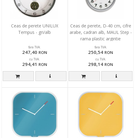
Ceas de perete UNILUX
Ceas de perete, D-40 cm, cifre
Tempus - gri/alb
arabe, cadran alb, MAUL Step -
rama plastic argintie
fara TVA:
fara TVA:
247,40
250,54
RON
RON
cu TVA:
cu TVA:
294,41
298,14
RON
RON