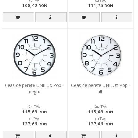
cu TVA:
cu TVA:
108,42
111,75
RON
RON
Ceas de perete UNILUX Pop -
Ceas de perete UNILUX Pop -
negru
alb
fara TVA:
fara TVA:
115,68
115,68
RON
RON
cu TVA:
cu TVA:
137,66
137,66
RON
RON