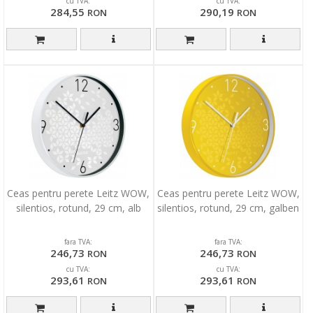
cu TVA:
cu TVA:
284,55
290,19
RON
RON
Ceas pentru perete Leitz WOW,
Ceas pentru perete Leitz WOW,
silentios, rotund, 29 cm, alb
silentios, rotund, 29 cm, galben
fara TVA:
fara TVA:
246,73
246,73
RON
RON
cu TVA:
cu TVA:
293,61
293,61
RON
RON