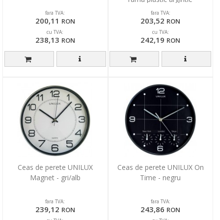
fara TVA:
fara TVA:
200,11
203,52
RON
RON
cu TVA:
cu TVA:
238,13
242,19
RON
RON
Ceas de perete UNILUX
Ceas de perete UNILUX On
Magnet - gri/alb
Time - negru
fara TVA:
fara TVA:
239,12
243,86
RON
RON