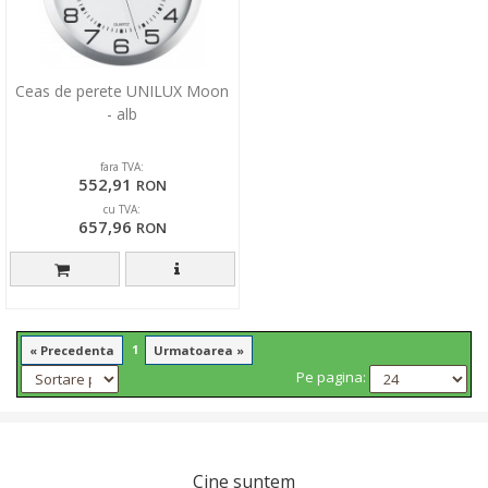
Ceas de perete UNILUX Moon
- alb
fara TVA:
552,91
RON
cu TVA:
657,96
RON
1
« Precedenta
Urmatoarea »
Pe pagina:
Cine suntem