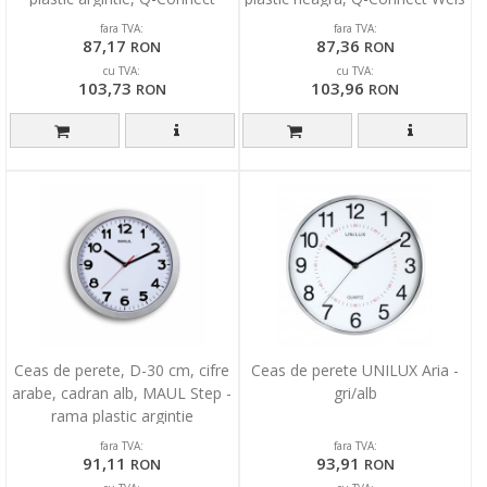
Warsaw
fara TVA:
fara TVA:
87,17
87,36
RON
RON
cu TVA:
cu TVA:
103,73
103,96
RON
RON
Ceas de perete, D-30 cm, cifre
Ceas de perete UNILUX Aria -
arabe, cadran alb, MAUL Step -
gri/alb
rama plastic argintie
fara TVA:
fara TVA:
91,11
93,91
RON
RON