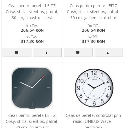
Ceas pentru perete LEITZ
Ceas pentru perete LEITZ
Cosy, sticla, silentios, patrat,
Cosy, sticla, silentios, patrat,
30 cm, albastru celest
30 cm, galben chihlimbar
fara TVA:
fara TVA:
266,64
266,64
RON
RON
cu TVA:
cu TVA:
317,30
317,30
RON
RON
Ceas pentru perete LEITZ
Ceas de perete, controlat prin
Cosy, sticla, silentios, patrat,
radio, UNILUX Wave -
30 cm, gri antracit
negru/alb