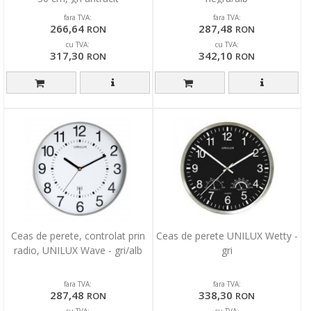
fara TVA:
fara TVA:
266,64
287,48
RON
RON
cu TVA:
cu TVA:
317,30
342,10
RON
RON
Ceas de perete, controlat prin
Ceas de perete UNILUX Wetty -
radio, UNILUX Wave - gri/alb
gri
fara TVA:
fara TVA:
287,48
338,30
RON
RON