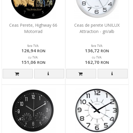
Ceas Perete, Highway 66
Ceas de perete UNILUX
Motorrad
Attraction - gri/alb
fara TVA:
fara TVA:
126,94
136,72
RON
RON
cu TVA:
cu TVA:
151,06
162,70
RON
RON