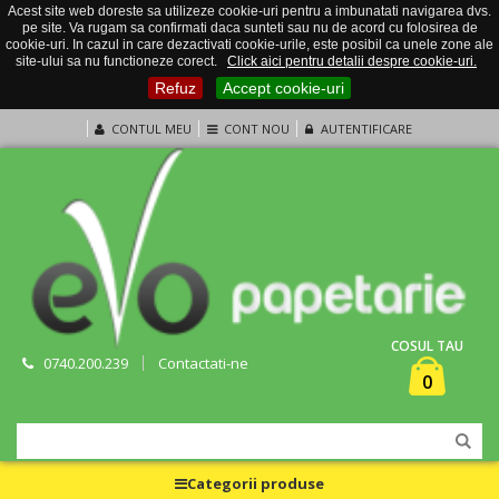
Acest site web doreste sa utilizeze cookie-uri pentru a imbunatati navigarea dvs.
pe site. Va rugam sa confirmati daca sunteti sau nu de acord cu folosirea de
cookie-uri. In cazul in care dezactivati cookie-urile, este posibil ca unele zone ale
site-ului sa nu functioneze corect.
Click aici pentru detalii despre cookie-uri.
Refuz
Accept cookie-uri
CONTUL MEU
CONT NOU
AUTENTIFICARE
COSUL TAU
0740.200.239
Contactati-ne
0
Categorii produse