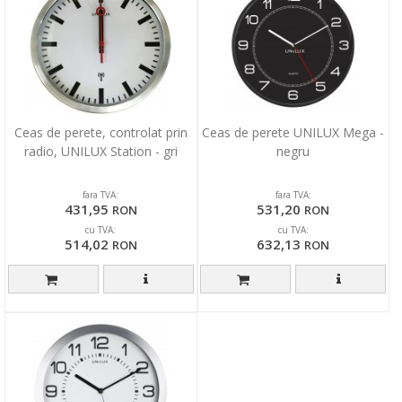
Ceas de perete, controlat prin
Ceas de perete UNILUX Mega -
radio, UNILUX Station - gri
negru
fara TVA:
fara TVA:
431,95
531,20
RON
RON
cu TVA:
cu TVA:
514,02
632,13
RON
RON