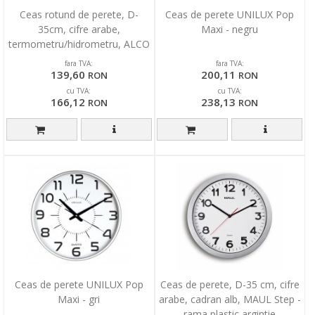
Ceas rotund de perete, D-
Ceas de perete UNILUX Pop
35cm, cifre arabe,
Maxi - negru
termometru/hidrometru, ALCO
- rama neagra - dial negru
fara TVA:
fara TVA:
139,60
200,11
RON
RON
cu TVA:
cu TVA:
166,12
238,13
RON
RON
Ceas de perete UNILUX Pop
Ceas de perete, D-35 cm, cifre
Maxi - gri
arabe, cadran alb, MAUL Step -
rama plastic argintie