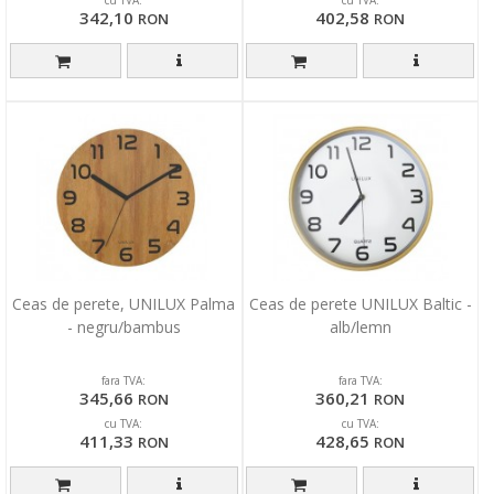
cu TVA:
cu TVA:
342,10
402,58
RON
RON
Ceas de perete, UNILUX Palma
Ceas de perete UNILUX Baltic -
- negru/bambus
alb/lemn
fara TVA:
fara TVA:
345,66
360,21
RON
RON
cu TVA:
cu TVA:
411,33
428,65
RON
RON