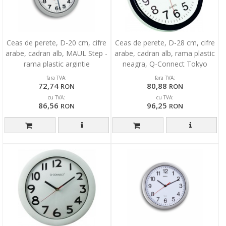
Ceas de perete, D-20 cm, cifre
Ceas de perete, D-28 cm, cifre
arabe, cadran alb, MAUL Step -
arabe, cadran alb, rama plastic
rama plastic argintie
neagra, Q-Connect Tokyo
fara TVA:
fara TVA:
72,74
80,88
RON
RON
cu TVA:
cu TVA:
86,56
96,25
RON
RON