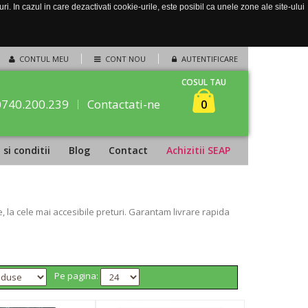
. In cazul in care dezactivati cookie-urile, este posibil ca unele zone ale site-ului
CONTUL MEU
CONT NOU
AUTENTIFICARE
COSUL TAU
0740.200.239
Contactati-ne
0
si conditii
Blog
Contact
Achizitii SEAP
 la cele mai accesibile preturi. Garantam livrare rapida
Pe pagina: