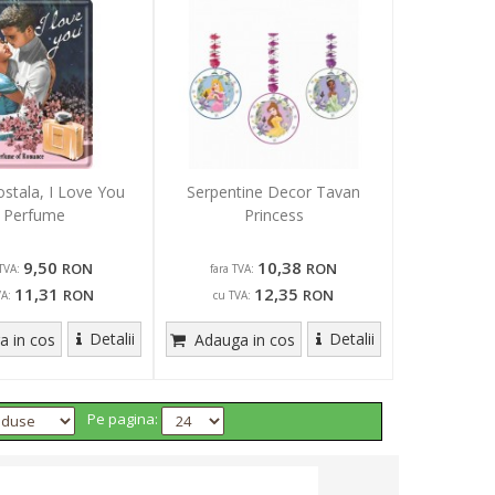
ostala, I Love You
Serpentine Decor Tavan
Perfume
Princess
9,50
10,38
RON
RON
TVA:
fara TVA:
11,31
12,35
RON
RON
VA:
cu TVA:
Detalii
Detalii
 in cos
Adauga in cos
Pe pagina: