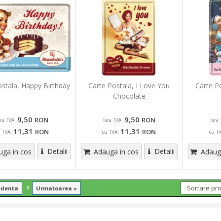
ostala, Happy Birthday
Carte Postala, I Love You
Carte P
Chocolate
9,50
9,50
RON
RON
ara TVA:
fara TVA:
fara 
11,31
11,31
RON
RON
u TVA:
cu TVA:
cu T
Detalii
Detalii
ga in cos
Adauga in cos
Adauga
1
edenta
Urmatoarea »