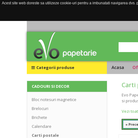
Acest site web doreste sa utilizeze cookie-uri pentru a imbunatati navigarea dvs. pe
Acasa
Of
Categorii produse
Carti
CADOURI SI DECOR
Evo Pape
Bloc notesuri magnetice
si produs
Brelocuri
Vezi toa
Brichete
« Prec
Calendare
Carti postale