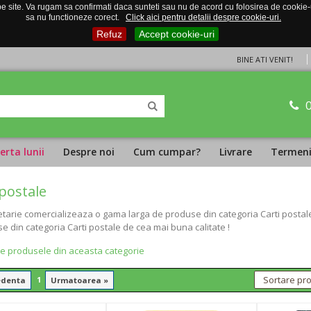
 site. Va rugam sa confirmati daca sunteti sau nu de acord cu folosirea de cookie-uri
sa nu functioneze corect.
Click aici pentru detalii despre cookie-uri.
Refuz
Accept cookie-uri
BINE ATI VENIT!
erta lunii
Despre noi
Cum cumpar?
Livrare
Termeni 
 postale
tarie comercializeaza o gama larga de produse din categoria Carti postale,
e din categoria Carti postale de cea mai buna calitate !
te produsele din aceasta categorie
1
edenta
Urmatoarea »