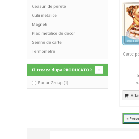
Ceasuri de perete
Cutii metalice
Magneti
Placi metalice de decor
Semne de carte
Termometre
Carte p
Filtreaza dupa
PRODUCATOR
f
Radar Group (1)
c
Adau
« Prec