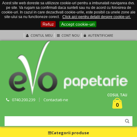
Acest site web doreste sa utilizeze cookie-uri pentru a imbunatati navigarea dvs.
pe site. Va rugam sa confirmati daca sunteti sau nu de acord cu folosirea de
cookie-uri. In cazul in care dezactivati cookie-urile, este posibil ca unele zone ale
site-ului sa nu functioneze corect.
Click aici pentru detalii despre cookie-uri.
Refuz
Accept cookie-uri
CONTUL MEU
CONT NOU
AUTENTIFICARE
COSUL TAU
0740.200.239
Contactati-ne
0
Categorii produse