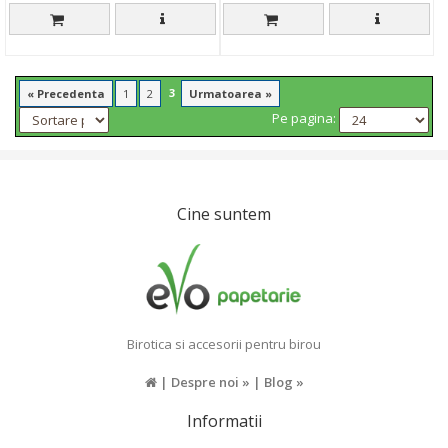
3
« Precedenta
1
2
Urmatoarea »
Pe pagina:
Cine suntem
Birotica si accesorii pentru birou
|
Despre noi »
|
Blog »
Informatii