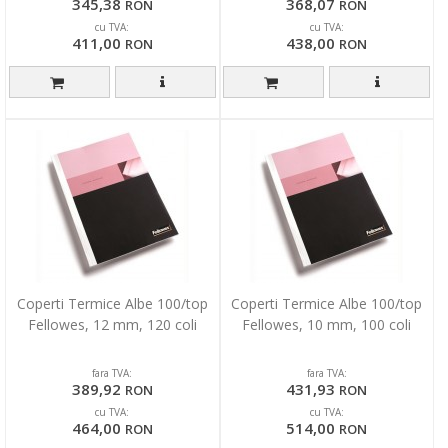
345,38
368,07
RON
RON
cu TVA:
cu TVA:
411,00
438,00
RON
RON
Coperti Termice Albe 100/top
Coperti Termice Albe 100/top
Fellowes, 12 mm, 120 coli
Fellowes, 10 mm, 100 coli
fara TVA:
fara TVA:
389,92
431,93
RON
RON
cu TVA:
cu TVA:
464,00
514,00
RON
RON