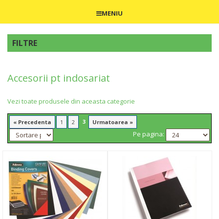
MENIU
FILTRE
Accesorii pt indosariat
Vezi toate produsele din aceasta categorie
3
« Precedenta
1
2
Urmatoarea »
Pe pagina: