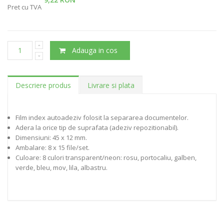
Pret cu TVA
Adauga in cos
Descriere produs
Livrare si plata
Film index autoadeziv folosit la separarea documentelor.
Adera la orice tip de suprafata (adeziv repozitionabil).
Dimensiuni: 45 x 12 mm.
Ambalare: 8 x 15 file/set.
Culoare: 8 culori transparent/neon: rosu, portocaliu, galben,
verde, bleu, mov, lila, albastru.