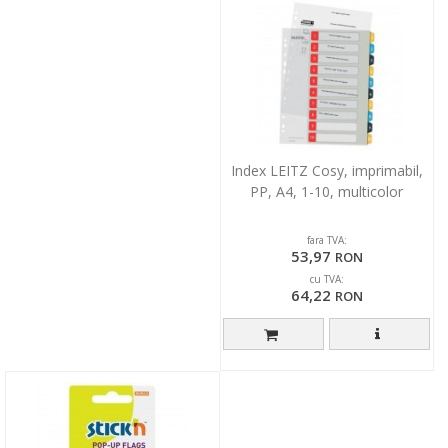
Index LEITZ Cosy, imprimabil,
PP, A4, 1-10, multicolor
fara TVA:
53,97
RON
cu TVA:
64,22
RON