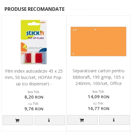
PRODUSE RECOMANDATE
Separatoare carton pentru
Film index autoadeziv 45 x 25
biblioraft, 190 g/mp, 105 x
mm, 50 buc/set, HOPAX Pop-
240mm, 100/set, Office
up (cu dispenser) -
Products Duo - orange
transparent/rosu
fara TVA:
fara TVA:
14,09
8,20
RON
RON
cu TVA:
cu TVA:
16,77
9,76
RON
RON