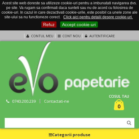
Acest site web doreste sa utilizeze cookie-uri pentru a imbunatati navigarea dvs.
pe site. Va rugam sa confirmati daca sunteti sau nu de acord cu folosirea de
cookie-uri. In cazul in care dezactivati cookie-urile, este posibil ca unele zone ale
site-ului sa nu functioneze corect.
Click aici pentru detalii despre cookie-uri.
Refuz
Accept cookie-uri
CONTUL MEU
CONT NOU
AUTENTIFICARE
COSUL TAU
0740.200.239
Contactati-ne
0
Categorii produse