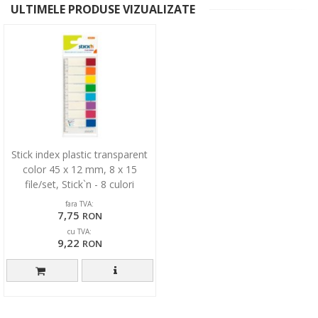
ULTIMELE PRODUSE VIZUALIZATE
Stick index plastic transparent
color 45 x 12 mm, 8 x 15
file/set, Stick`n - 8 culori
transp./neon
fara TVA:
7,75
RON
cu TVA:
9,22
RON