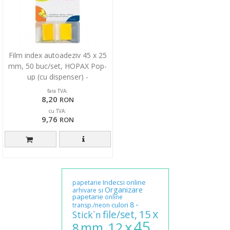
Film index autoadeziv 45 x 25
mm, 50 buc/set, HOPAX Pop-
up (cu dispenser) -
transparent/galben
fara TVA:
8,20
RON
cu TVA:
9,76
RON
Indecsi
online
papetarie
Organizare
si
arhivare
papetarie
online
-
8
culori
transp./neon
x
15
file/set,
Stick`n
45
x
12
mm,
8