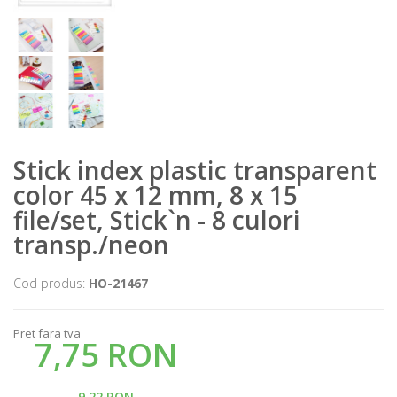
Stick index plastic transparent
color 45 x 12 mm, 8 x 15
file/set, Stick`n - 8 culori
transp./neon
Cod produs:
HO-21467
Pret fara tva
7,75 RON
9,22 RON