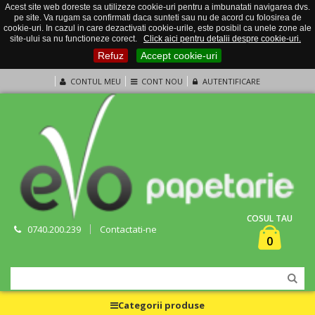
Acest site web doreste sa utilizeze cookie-uri pentru a imbunatati navigarea dvs.
pe site. Va rugam sa confirmati daca sunteti sau nu de acord cu folosirea de
cookie-uri. In cazul in care dezactivati cookie-urile, este posibil ca unele zone ale
site-ului sa nu functioneze corect.
Click aici pentru detalii despre cookie-uri.
Refuz
Accept cookie-uri
CONTUL MEU
CONT NOU
AUTENTIFICARE
COSUL TAU
0740.200.239
Contactati-ne
0
Categorii produse