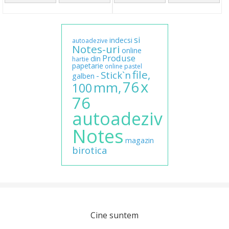
si
indecsi
autoadezive
Notes-uri
online
Produse
din
hartie
papetarie
online
pastel
file,
Stick`n
-
galben
x
76
mm,
100
76
autoadeziv
Notes
magazin
birotica
Cine suntem