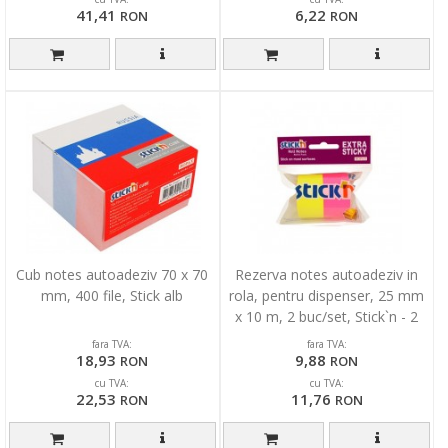
41,41
6,22
RON
RON
Cub notes autoadeziv 70 x 70
Rezerva notes autoadeziv in
mm, 400 file, Stick alb
rola, pentru dispenser, 25 mm
x 10 m, 2 buc/set, Stick`n - 2
culori neon
fara TVA:
fara TVA:
18,93
9,88
RON
RON
cu TVA:
cu TVA:
22,53
11,76
RON
RON