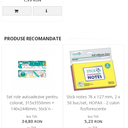
PRODUSE RECOMANDATE
Set role autoadezive pentru
Stick notes 76 x 127 mm, 2 x
colorat, 315x3550mm +
50 buc/set, HOPAX - 2 culori
140x2440mm, Stick`n -
fosforescente
Dinosaurus/Insects
fara TVA:
fara TVA:
34,80
5,23
RON
RON
cu TVA:
cu TVA: