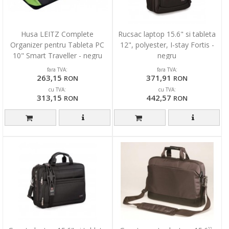
Husa LEITZ Complete
Rucsac laptop 15.6" si tableta
Organizer pentru Tableta PC
12", polyester, I-stay Fortis -
10" Smart Traveller - negru
negru
fara TVA:
fara TVA:
263,15
371,91
RON
RON
cu TVA:
cu TVA:
313,15
442,57
RON
RON