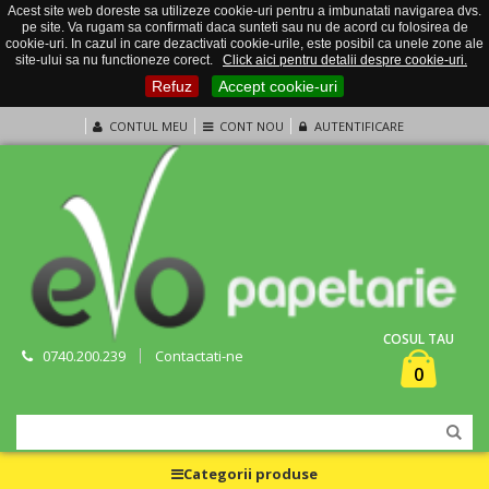
Acest site web doreste sa utilizeze cookie-uri pentru a imbunatati navigarea dvs.
pe site. Va rugam sa confirmati daca sunteti sau nu de acord cu folosirea de
cookie-uri. In cazul in care dezactivati cookie-urile, este posibil ca unele zone ale
site-ului sa nu functioneze corect.
Click aici pentru detalii despre cookie-uri.
Refuz
Accept cookie-uri
CONTUL MEU
CONT NOU
AUTENTIFICARE
COSUL TAU
0740.200.239
Contactati-ne
0
Categorii produse