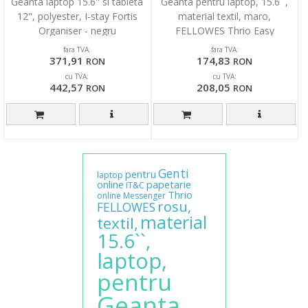
Geanta laptop 15.6" si tableta
Geanta pentru laptop, 15.6``,
12", polyester, I-stay Fortis
material textil, maro,
Organiser - negru
FELLOWES Thrio Easy
fara TVA:
fara TVA:
371,91
174,83
RON
RON
cu TVA:
cu TVA:
442,57
208,05
RON
RON
Genti
pentru
laptop
online
papetarie
IT&C
Thrio
online
Messenger
rosu,
FELLOWES
material
textil,
15.6``,
laptop,
pentru
Geanta