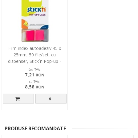
Film index autoadeziv 45 x
25mm, 50 file/set, cu
dispenser, Stick`n Pop-up -
magenta
fara TVA:
7,21
RON
cu TVA:
8,58
RON
PRODUSE RECOMANDATE