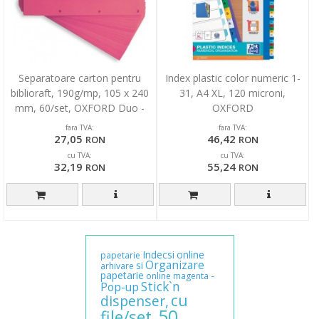
Separatoare carton pentru
Index plastic color numeric 1-
biblioraft, 190g/mp, 105 x 240
31, A4 XL, 120 microni,
mm, 60/set, OXFORD Duo -
OXFORD
roz
fara TVA:
fara TVA:
27,05
46,42
RON
RON
cu TVA:
cu TVA:
32,19
55,24
RON
RON
Indecsi
online
papetarie
Organizare
si
arhivare
papetarie
-
online
magenta
Stick`n
Pop-up
cu
dispenser,
50
file/set,