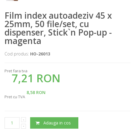
Film index autoadeziv 45 x
25mm, 50 file/set, cu
dispenser, Stick`n Pop-up -
magenta
Cod produs:
HO-26013
Pret fara tva
7,21 RON
8,58 RON
Pret cu TVA
Adauga in cos