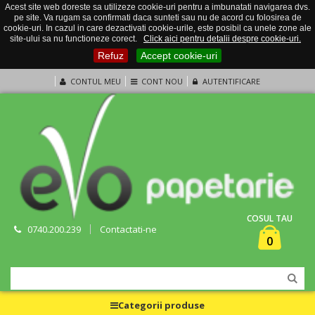
Acest site web doreste sa utilizeze cookie-uri pentru a imbunatati navigarea dvs.
pe site. Va rugam sa confirmati daca sunteti sau nu de acord cu folosirea de
cookie-uri. In cazul in care dezactivati cookie-urile, este posibil ca unele zone ale
site-ului sa nu functioneze corect.
Click aici pentru detalii despre cookie-uri.
Refuz
Accept cookie-uri
CONTUL MEU
CONT NOU
AUTENTIFICARE
COSUL TAU
0740.200.239
Contactati-ne
0
Categorii produse