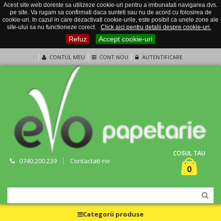
Acest site web doreste sa utilizeze cookie-uri pentru a imbunatati navigarea dvs.
pe site. Va rugam sa confirmati daca sunteti sau nu de acord cu folosirea de
cookie-uri. In cazul in care dezactivati cookie-urile, este posibil ca unele zone ale
site-ului sa nu functioneze corect.
Click aici pentru detalii despre cookie-uri.
Refuz
Accept cookie-uri
CONTUL MEU
CONT NOU
AUTENTIFICARE
COSUL TAU
0740.200.239
Contactati-ne
0
Categorii produse