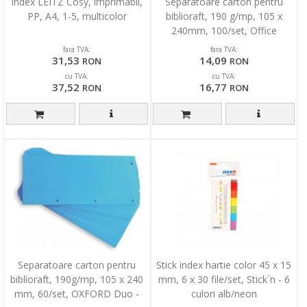
Index LEITZ Cosy, imprimabil,
Separatoare carton pentru
PP, A4, 1-5, multicolor
biblioraft, 190 g/mp, 105 x
240mm, 100/set, Office
Products Duo - gri
fara TVA:
fara TVA:
31,53
14,09
RON
RON
cu TVA:
cu TVA:
37,52
16,77
RON
RON
Separatoare carton pentru
Stick index hartie color 45 x 15
biblioraft, 190g/mp, 105 x 240
mm, 6 x 30 file/set, Stick`n - 6
mm, 60/set, OXFORD Duo -
culori alb/neon