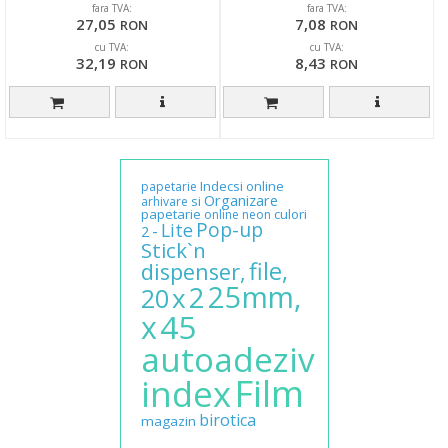
albastru
fara TVA:
fara TVA:
27,05
7,08
RON
RON
cu TVA:
cu TVA:
32,19
8,43
RON
RON
Indecsi
online
papetarie
Organizare
si
arhivare
papetarie
culori
online
neon
Pop-up
Lite
-
2
Stick`n
file,
dispenser,
25mm,
2
x
20
45
x
autoadeziv
Film
index
birotica
magazin