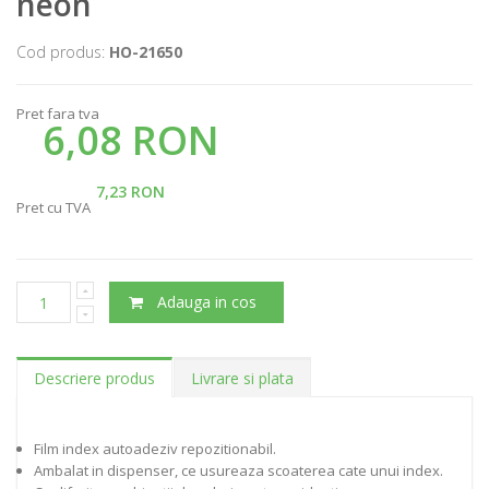
neon
Cod produs:
HO-21650
Pret fara tva
6,08 RON
7,23 RON
Pret cu TVA
Adauga in cos
Descriere produs
Livrare si plata
Film index autoadeziv repozitionabil.
Ambalat in dispenser, ce usureaza scoaterea cate unui index.