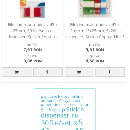
Film index autoadeziv 45 x
Film index autoadeziv 45 x
25mm, 50 file/set, cu
12mm + 45x25mm, 3x20file,
dispenser, Stick`n Pop-up -
dispenser, Stick`n Pop-up Lite-3
transparent/rosu
cul. trans/neo
fara TVA:
fara TVA:
7,61
5,61
RON
RON
cu TVA:
cu TVA:
9,06
6,68
RON
RON
Indecsi
online
papetarie
Organizare
si
arhivare
papetarie
culori
online
neon
Stick`n
Pop-up
-
5
cu
dispenser,
5
x
30file/set,