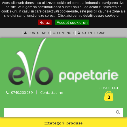
Acest site web doreste sa utilizeze cookie-uri pentru a imbunatati navigarea dvs.
pe site. Va rugam sa confirmati daca sunteti sau nu de acord cu folosirea de
cookie-uri. In cazul in care dezactivati cookie-urile, este posibil ca unele zone ale
site-ului sa nu functioneze corect.
Click aici pentru detalii despre cookie-uri.
Refuz
Accept cookie-uri
CONTUL MEU
CONT NOU
AUTENTIFICARE
COSUL TAU
0740.200.239
Contactati-ne
0
Categorii produse