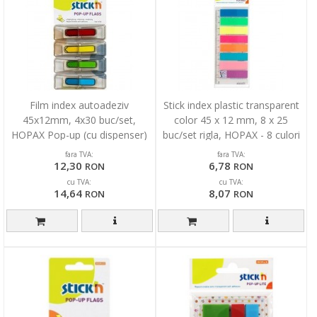
Film index autoadeziv
Stick index plastic transparent
45x12mm, 4x30 buc/set,
color 45 x 12 mm, 8 x 25
HOPAX Pop-up (cu dispenser)
buc/set rigla, HOPAX - 8 culori
sageata-verde/gb/rosu/albs
neon
fara TVA:
fara TVA:
12,30
6,78
RON
RON
cu TVA:
cu TVA:
14,64
8,07
RON
RON