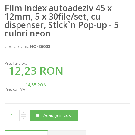
Film index autoadeziv 45 x
12mm, 5 x 30file/set, cu
dispenser, Stick`n Pop-up - 5
culori neon
Cod produs:
HO-26003
Pret fara tva
12,23 RON
14,55 RON
Pret cu TVA
Adauga in cos