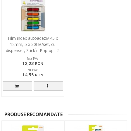
Film index autoadeziv 45 x
12mm, 5 x 30file/set, cu
dispenser, Stick`n Pop-up - 5
culori neon
fara TVA:
12,23
RON
cu TVA:
14,55
RON
PRODUSE RECOMANDATE