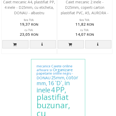
Caiet mecanic A4, plastifiat PP,
Caiet mecanic 2 inele -
4 inele - D25mm, cu eticheta,
D25mm, coperti carton
DONAU - albastru
plastifiat PVC, A5, AURORA -
negru
fara TVA:
fara TVA:
19,37
11,82
RON
RON
cu TVA:
cu TVA:
23,05
14,07
RON
RON
Caiete
online
mecanice
Organizare
si
arhivare
papetarie
-
online
negru
cotor
25mm,
DONAU
in
`D`,
16
mm,
PP,
4
inele
plastifiat
buzunar,
cu