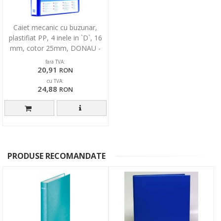
Caiet mecanic cu buzunar,
plastifiat PP, 4 inele in `D`, 16
mm, cotor 25mm, DONAU -
negru
fara TVA:
20,91
RON
cu TVA:
24,88
RON
PRODUSE RECOMANDATE