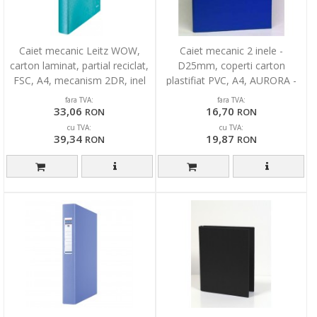
Caiet mecanic Leitz WOW,
Caiet mecanic 2 inele -
carton laminat, partial reciclat,
D25mm, coperti carton
FSC, A4, mecanism 2DR, inel
plastifiat PVC, A4, AURORA -
25 mm, turcoa
albastru
fara TVA:
fara TVA:
33,06
16,70
RON
RON
cu TVA:
cu TVA:
39,34
19,87
RON
RON