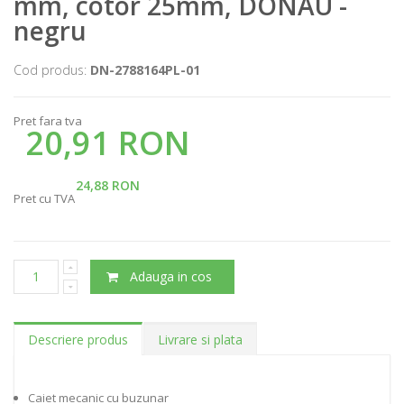
mm, cotor 25mm, DONAU -
negru
Cod produs:
DN-2788164PL-01
Pret fara tva
20,91 RON
24,88 RON
Pret cu TVA
Adauga in cos
Descriere produs
Livrare si plata
Caiet mecanic cu buzunar