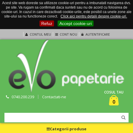
Acest site web doreste sa utilizeze cookie-uri pentru a imbunatati navigarea dvs.
pe site. Va rugam sa confirmati daca sunteti sau nu de acord cu folosirea de
cookie-uri. In cazul in care dezactivati cookie-urile, este posibil ca unele zone ale
site-ului sa nu functioneze corect.
Click aici pentru detalii despre cookie-uri.
Refuz
Accept cookie-uri
CONTUL MEU
CONT NOU
AUTENTIFICARE
COSUL TAU
0740.200.239
Contactati-ne
0
Categorii produse