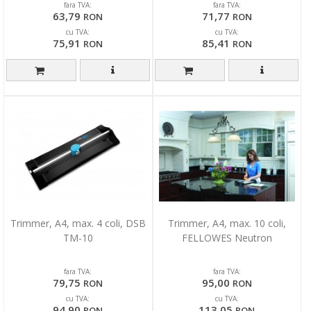
fara TVA:
fara TVA:
63,79
71,77
RON
RON
cu TVA:
cu TVA:
75,91
85,41
RON
RON
Trimmer, A4, max. 4 coli, DSB
Trimmer, A4, max. 10 coli,
TM-10
FELLOWES Neutron
fara TVA:
fara TVA:
79,75
95,00
RON
RON
cu TVA:
cu TVA:
94,90
113,05
RON
RON