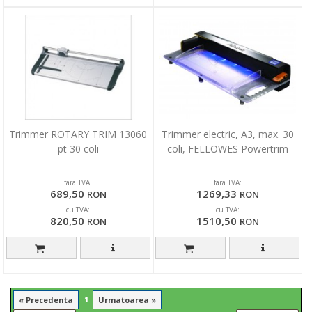
Trimmer ROTARY TRIM 13060
Trimmer electric, A3, max. 30
pt 30 coli
coli, FELLOWES Powertrim
fara TVA:
fara TVA:
689,50
1269,33
RON
RON
cu TVA:
cu TVA:
820,50
1510,50
RON
RON
1
« Precedenta
Urmatoarea »