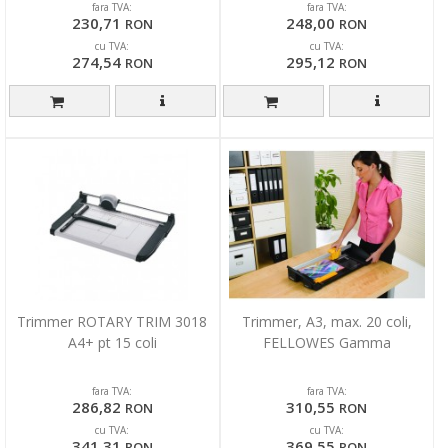
fara TVA:
fara TVA:
230,71
248,00
RON
RON
cu TVA:
cu TVA:
274,54
295,12
RON
RON
Trimmer ROTARY TRIM 3018
Trimmer, A3, max. 20 coli,
A4+ pt 15 coli
FELLOWES Gamma
fara TVA:
fara TVA:
286,82
310,55
RON
RON
cu TVA:
cu TVA:
341,31
369,55
RON
RON