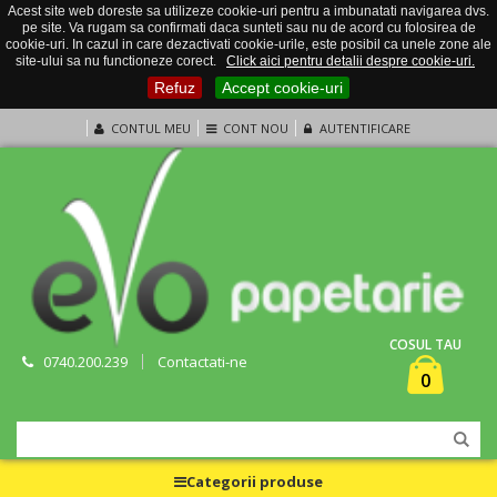
Acest site web doreste sa utilizeze cookie-uri pentru a imbunatati navigarea dvs.
pe site. Va rugam sa confirmati daca sunteti sau nu de acord cu folosirea de
cookie-uri. In cazul in care dezactivati cookie-urile, este posibil ca unele zone ale
site-ului sa nu functioneze corect.
Click aici pentru detalii despre cookie-uri.
Refuz
Accept cookie-uri
CONTUL MEU
CONT NOU
AUTENTIFICARE
COSUL TAU
0740.200.239
Contactati-ne
0
Categorii produse