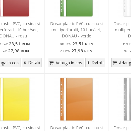
lastic PVC, cu sina si
Dosar plastic PVC, cu sina si
Dosar pla
erforatii, 10 buc/set,
multiperforatii, 10 buc/set,
multiper
DONAU - rosu
DONAU - verde
D
23,51
23,51
RON
RON
ra TVA:
fara TVA:
fara T
27,98
27,98
RON
RON
u TVA:
cu TVA:
cu T
Detalii
Detalii
ga in cos
Adauga in cos
Adauga
lastic PVC, cu sina si
Dosar plastic PVC, cu sina si
Dosar pla