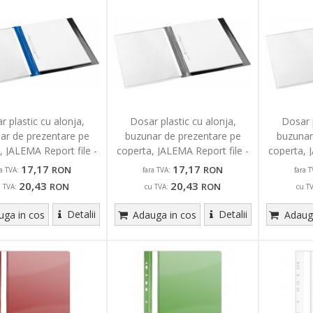
r plastic cu alonja,
Dosar plastic cu alonja,
Dosar p
ar de prezentare pe
buzunar de prezentare pe
buzunar
, JALEMA Report file -
coperta, JALEMA Report file -
coperta, 
albastru
gri
17,17
17,17
RON
RON
ra TVA:
fara TVA:
fara T
20,43
20,43
RON
RON
u TVA:
cu TVA:
cu T
Detalii
Detalii
ga in cos
Adauga in cos
Adauga