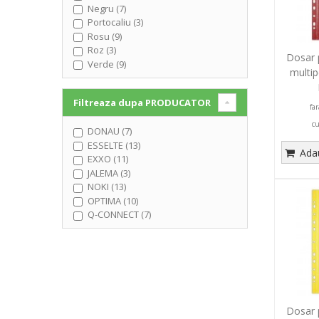
Negru (7)
Portocaliu (3)
Rosu (9)
Roz (3)
Dosar p
Verde (9)
multip
Filtreaza dupa
PRODUCATOR
fa
c
DONAU (7)
ESSELTE (13)
Adau
EXXO (11)
JALEMA (3)
NOKI (13)
OPTIMA (10)
Q-CONNECT (7)
Dosar p