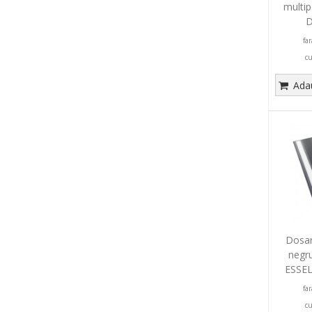
multip
D
fa
c
Adau
Dosar 
negru
ESSEL
fa
c