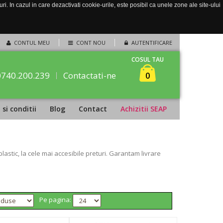
. In cazul in care dezactivati cookie-urile, este posibil ca unele zone ale site-ului
CONTUL MEU
CONT NOU
AUTENTIFICARE
COSUL TAU
0740.200.239
Contactati-ne
0
si conditii
Blog
Contact
Achizitii SEAP
stic, la cele mai accesibile preturi. Garantam livrare
Pe pagina: