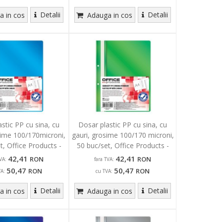
Detalii
Detalii
 in cos
Adauga in cos
stic PP cu sina, cu
Dosar plastic PP cu sina, cu
sime 100/170microni,
gauri, grosime 100/170 microni,
t, Office Products -
50 buc/set, Office Products -
albastru
verde
42,41
42,41
RON
RON
VA:
fara TVA:
50,47
50,47
RON
RON
VA:
cu TVA:
Detalii
Detalii
 in cos
Adauga in cos