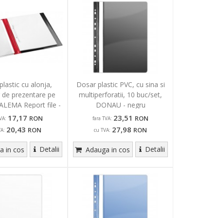
lastic cu alonja,
Dosar plastic PVC, cu sina si
 de prezentare pe
multiperforatii, 10 buc/set,
JALEMA Report file -
DONAU - negru
rosu
17,17
23,51
RON
RON
VA:
fara TVA:
20,43
27,98
RON
RON
VA:
cu TVA:
Detalii
Detalii
 in cos
Adauga in cos