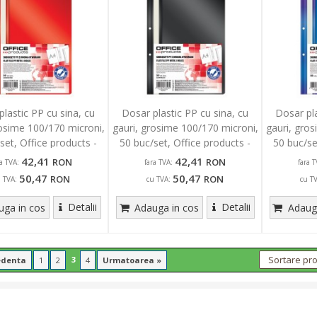
plastic PP cu sina, cu
Dosar plastic PP cu sina, cu
Dosar pla
rosime 100/170 microni,
gauri, grosime 100/170 microni,
gauri, gro
set, Office products -
50 buc/set, Office products -
50 buc/se
rosu
negru
42,41
42,41
RON
RON
ra TVA:
fara TVA:
fara T
50,47
50,47
RON
RON
u TVA:
cu TVA:
cu T
Detalii
Detalii
ga in cos
Adauga in cos
Adauga
3
edenta
1
2
4
Urmatoarea »