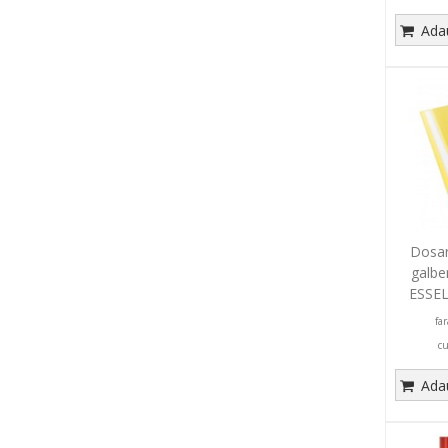
Adau
Dosar 
galbe
ESSEL
fa
c
Adau