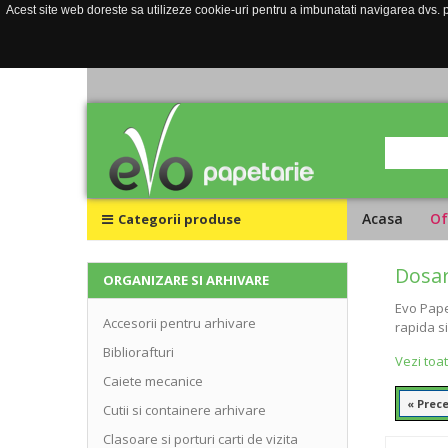
Acest site web doreste sa utilizeze cookie-uri pentru a imbunatati navigarea dvs. pe
Acasa
Of
Categorii produse
Dosar
ORGANIZARE SI ARHIVARE
Evo Pape
Accesorii pentru arhivare
rapida s
Bibliorafturi
Vezi toa
Caiete mecanice
« Prec
Cutii si containere arhivare
Clasoare si porturi carti de vizita