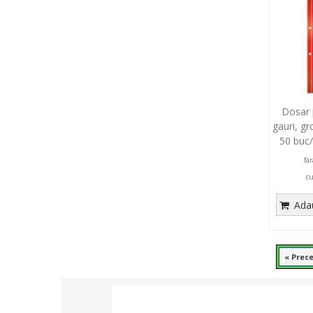
Dosar 
gauri, g
50 buc/
fa
c
Adau
« Prec