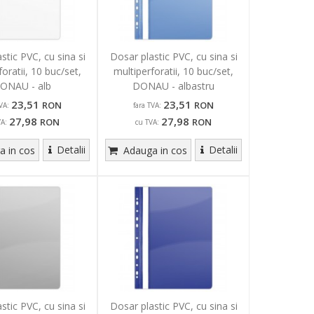
stic PVC, cu sina si
Dosar plastic PVC, cu sina si
foratii, 10 buc/set,
multiperforatii, 10 buc/set,
ONAU - alb
DONAU - albastru
23,51
23,51
RON
RON
VA:
fara TVA:
27,98
27,98
RON
RON
VA:
cu TVA:
Detalii
Detalii
 in cos
Adauga in cos
stic PVC, cu sina si
Dosar plastic PVC, cu sina si