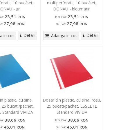
foratii, 10 buc/set,
multiperforatii, 10 buc/set,
ONAU - gri
DONAU - bleumarin
23,51
23,51
RON
RON
VA:
fara TVA:
27,98
27,98
RON
RON
VA:
cu TVA:
Detalii
Detalii
 in cos
Adauga in cos
n plastic, cu sina,
Dosar din plastic, cu sina, rosu,
, 25 bucati/pachet,
25 bucati/pachet, ESSELTE
 Standard VIVIDA
Standard VIVIDA
38,66
38,66
RON
RON
VA:
fara TVA:
46,01
46,01
RON
RON
VA:
cu TVA: