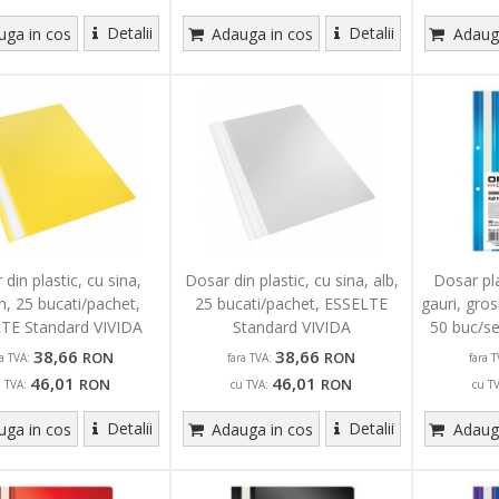
Detalii
Detalii
ga in cos
Adauga in cos
Adauga
din plastic, cu sina,
Dosar din plastic, cu sina, alb,
Dosar pla
n, 25 bucati/pachet,
25 bucati/pachet, ESSELTE
gauri, gro
TE Standard VIVIDA
Standard VIVIDA
50 buc/se
38,66
38,66
RON
RON
ra TVA:
fara TVA:
fara T
46,01
46,01
RON
RON
u TVA:
cu TVA:
cu T
Detalii
Detalii
ga in cos
Adauga in cos
Adauga