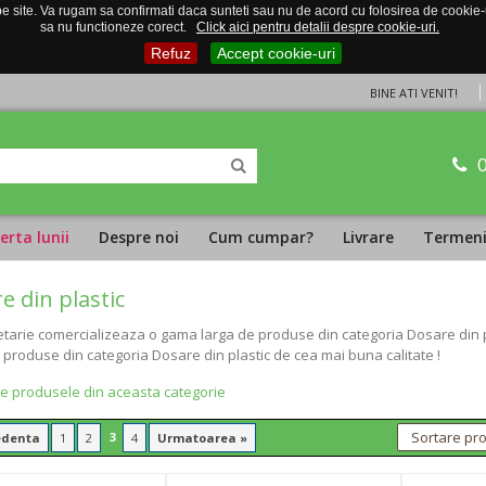
 site. Va rugam sa confirmati daca sunteti sau nu de acord cu folosirea de cookie-uri
sa nu functioneze corect.
Click aici pentru detalii despre cookie-uri.
Refuz
Accept cookie-uri
BINE ATI VENIT!
erta lunii
Despre noi
Cum cumpar?
Livrare
Termeni 
e din plastic
tarie comercializeaza o gama larga de produse din categoria Dosare din pla
i produse din categoria Dosare din plastic de cea mai buna calitate !
te produsele din aceasta categorie
3
edenta
1
2
4
Urmatoarea »