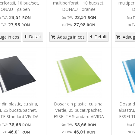
erforatii, 10 buc/set,
multiperforatii, 10 buc/set,
multiper
ONAU - galben
DONAU - orange
D
23,51
23,51
RON
RON
ra TVA:
fara TVA:
fara T
27,98
27,98
RON
RON
u TVA:
cu TVA:
cu T
Detalii
Detalii
ga in cos
Adauga in cos
Adauga
din plastic, cu sina,
Dosar din plastic, cu sina,
Dosar di
, 25 bucati/pachet,
verde, 25 bucati/pachet,
albastru
TE Standard VIVIDA
ESSELTE Standard VIVIDA
ESSELTE
38,66
38,66
RON
RON
ra TVA:
fara TVA:
fara T
46,01
46,01
RON
RON
u TVA:
cu TVA:
cu T