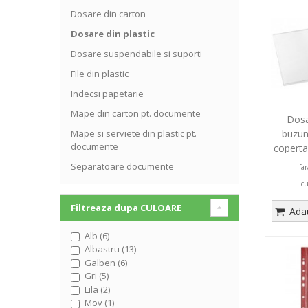
Dosare din carton
Dosare din plastic
Dosare suspendabile si suporti
File din plastic
Indecsi papetarie
Mape din carton pt. documente
Dosa
buzun
Mape si serviete din plastic pt.
documente
coperta
Separatoare documente
fa
c
Filtreaza dupa
CULOARE
Adau
Alb (6)
Albastru (13)
Galben (6)
Gri (5)
Lila (2)
Mov (1)