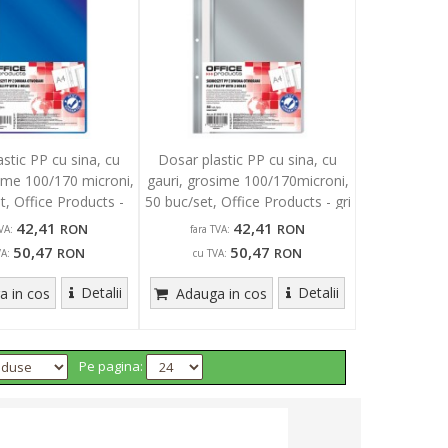
stic PP cu sina, cu
Dosar plastic PP cu sina, cu
sime 100/170 microni,
gauri, grosime 100/170microni,
t, Office Products -
50 buc/set, Office Products - gri
bleumarin
42,41
42,41
RON
RON
VA:
fara TVA:
50,47
50,47
RON
RON
VA:
cu TVA:
Detalii
Detalii
 in cos
Adauga in cos
Pe pagina: