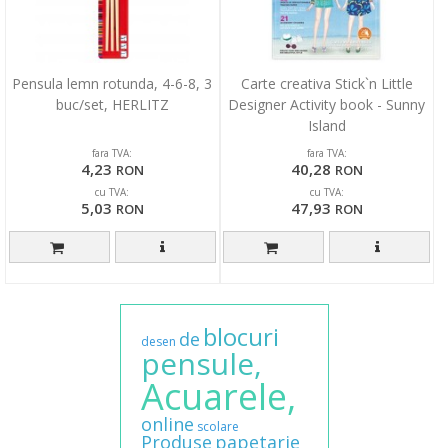
Pensula lemn rotunda, 4-6-8, 3
Carte creativa Stick`n Little
buc/set, HERLITZ
Designer Activity book - Sunny
Island
fara TVA:
fara TVA:
4,23
40,28
RON
RON
cu TVA:
cu TVA:
5,03
47,93
RON
RON
blocuri
de
desen
pensule,
Acuarele,
online
scolare
Produse
papetarie