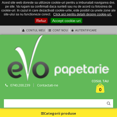
Acest site web doreste sa utilizeze cookie-uri pentru a imbunatati navigarea dvs.
pe site. Va rugam sa confirmati daca sunteti sau nu de acord cu folosirea de
cookie-uri. In cazul in care dezactivati cookie-urile, este posibil ca unele zone ale
site-ului sa nu functioneze corect.
Click aici pentru detalii despre cookie-uri.
Refuz
Accept cookie-uri
CONTUL MEU
CONT NOU
AUTENTIFICARE
COSUL TAU
0740.200.239
Contactati-ne
0
Categorii produse