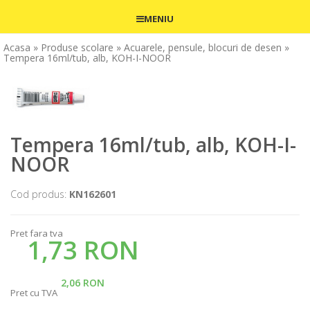
MENIU
Acasa
» Produse scolare
» Acuarele, pensule, blocuri de desen
»
Tempera 16ml/tub, alb, KOH-I-NOOR
Tempera 16ml/tub, alb, KOH-I-
NOOR
Cod produs:
KN162601
Pret fara tva
1,73 RON
2,06 RON
Pret cu TVA