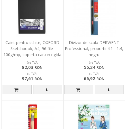
Caiet pentru schite, OXFORD
Divizor de scala DERWENT
Sketchbook, A4, 96 file-
Professional, proportii 4:1 - 1:4,
100g/mp, coperta carton rigida
negru
- negru
fara TVA:
fara TVA:
82,03
56,24
RON
RON
cu TVA:
cu TVA:
97,61
66,92
RON
RON