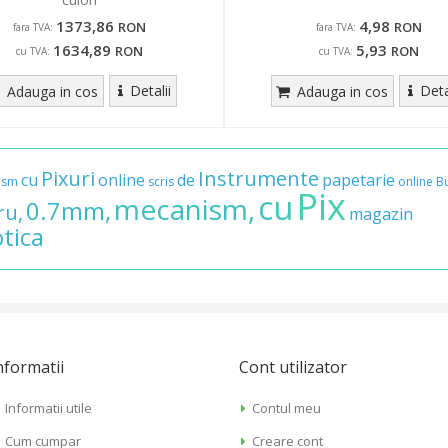
1373,86
4,98
RON
RON
fara TVA:
fara TVA:
1634,89
5,93
RON
RON
cu TVA:
cu TVA:
Detalii
Deta
Adauga in cos
Adauga in cos
Pixuri
Instrumente
cu
online
de
papetarie
ism
scris
online
B
Pix
cu
mecanism,
0.7mm,
ru,
magazin
otica
nformatii
Cont utilizator
Informatii utile
Contul meu
Cum cumpar
Creare cont