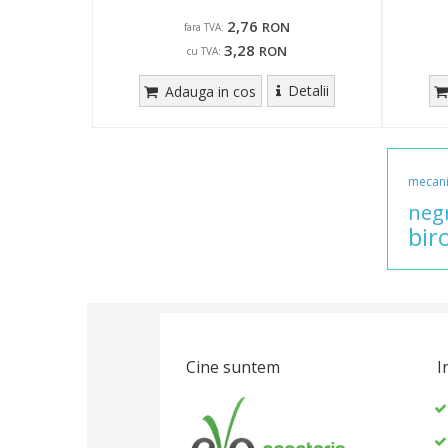
2,76
RON
fara TVA:
3,28
RON
cu TVA:
Detalii
Adauga in cos
mecan
neg
bir
Cine suntem
I