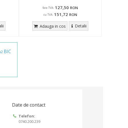
127,50
RON
fara TVA:
151,72
RON
cu TVA:
lii
Detalii
Adauga in cos
BIC
u2
Date de contact
Telefon:
0740.200.239