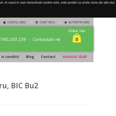
. In cazul in care dezactivati cookie-urile, este posibil ca unele zone ale site-ului
CONTUL MEU
CONT NOU
AUTENTIFICARE
COSUL TAU
0740.200.239
Contactati-ne
0
si conditii
Blog
Contact
Achizitii SEAP
ru, BIC Bu2