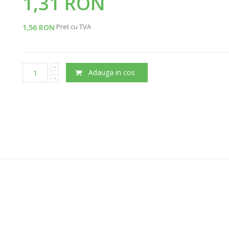
1,31 RON
Pret cu TVA
1,56 RON
Adauga in cos