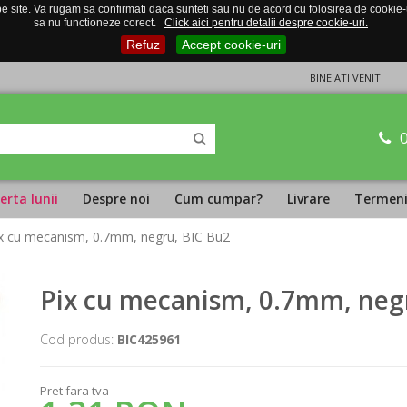
 site. Va rugam sa confirmati daca sunteti sau nu de acord cu folosirea de cookie-uri
sa nu functioneze corect.
Click aici pentru detalii despre cookie-uri.
Refuz
Accept cookie-uri
BINE ATI VENIT!
erta lunii
Despre noi
Cum cumpar?
Livrare
Termeni 
ix cu mecanism, 0.7mm, negru, BIC Bu2
Pix cu mecanism, 0.7mm, neg
Cod produs:
BIC425961
Pret fara tva