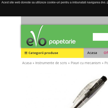
Acest site web doreste sa utilizeze cookie-uri pentru a imbunatati navigarea dvs. pe
Acasa
Of
Categorii produse
Acasa
» Instrumente de scris
» Pixuri cu mecanism
» P