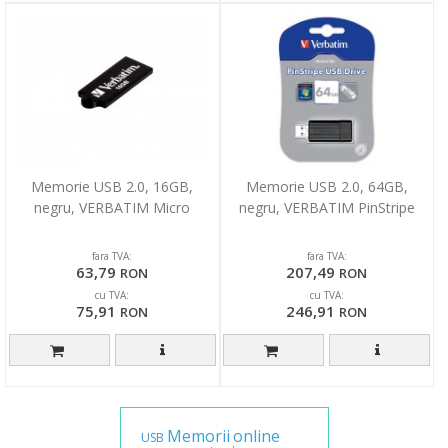
Memorie USB 2.0, 16GB,
Memorie USB 2.0, 64GB,
negru, VERBATIM Micro
negru, VERBATIM PinStripe
fara TVA:
fara TVA:
63,79
207,49
RON
RON
cu TVA:
cu TVA:
75,91
246,91
RON
RON
Memorii
online
USB