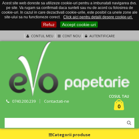
Acest site web doreste sa utilizeze cookie-uri pentru a imbunatati navigarea dvs.
pe site. Va rugam sa confirmati daca sunteti sau nu de acord cu folosirea de
cookie-uri. In cazul in care dezactivati cookie-urile, este posibil ca unele zone ale
site-ului sa nu functioneze corect.
Click aici pentru detalii despre cookie-uri.
Refuz
Accept cookie-uri
CONTUL MEU
CONT NOU
AUTENTIFICARE
COSUL TAU
0740.200.239
Contactati-ne
0
Categorii produse