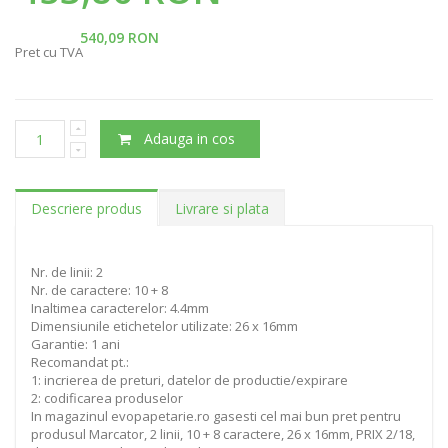
540,09 RON
Pret cu TVA
Adauga in cos
Descriere produs
Livrare si plata
Nr. de linii: 2
Nr. de caractere: 10 + 8
Inaltimea caracterelor: 4.4mm
Dimensiunile etichetelor utilizate: 26 x 16mm
Garantie: 1 ani
Recomandat pt.:
1: incrierea de preturi, datelor de productie/expirare
2: codificarea produselor
In magazinul evopapetarie.ro gasesti cel mai bun pret pentru
produsul Marcator, 2 linii, 10 + 8 caractere, 26 x 16mm, PRIX 2/18,