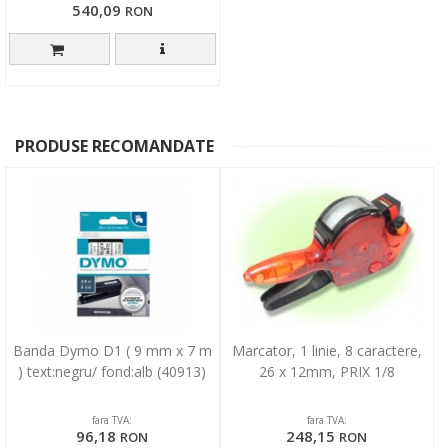
540,09
RON
PRODUSE RECOMANDATE
Banda Dymo D1 ( 9 mm x 7 m
Marcator, 1 linie, 8 caractere,
) text:negru/ fond:alb (40913)
26 x 12mm, PRIX 1/8
fara TVA:
fara TVA:
96,18
248,15
RON
RON