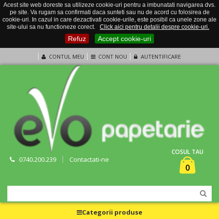
Acest site web doreste sa utilizeze cookie-uri pentru a imbunatati navigarea dvs.
pe site. Va rugam sa confirmati daca sunteti sau nu de acord cu folosirea de
cookie-uri. In cazul in care dezactivati cookie-urile, este posibil ca unele zone ale
site-ului sa nu functioneze corect.
Click aici pentru detalii despre cookie-uri.
Refuz
Accept cookie-uri
CONTUL MEU
CONT NOU
AUTENTIFICARE
COSUL TAU
0740.200.239
Contactati-ne
0
Categorii produse