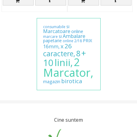
si
consumabile
Marcatoare
online
Ambalare
si
marcare
papetarie
PRIX
online
2/18
26
x
16mm,
+
8
caractere,
2
linii,
10
Marcator,
birotica
magazin
Cine suntem