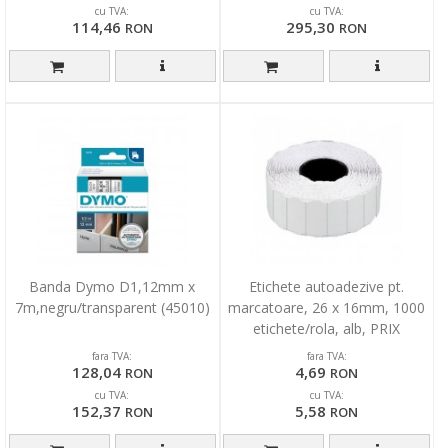
cu TVA:
cu TVA:
114,46
295,30
RON
RON
Banda Dymo D1,12mm x
Etichete autoadezive pt.
7m,negru/transparent (45010)
marcatoare, 26 x 16mm, 1000
etichete/rola, alb, PRIX
fara TVA:
fara TVA:
128,04
4,69
RON
RON
cu TVA:
cu TVA:
152,37
5,58
RON
RON