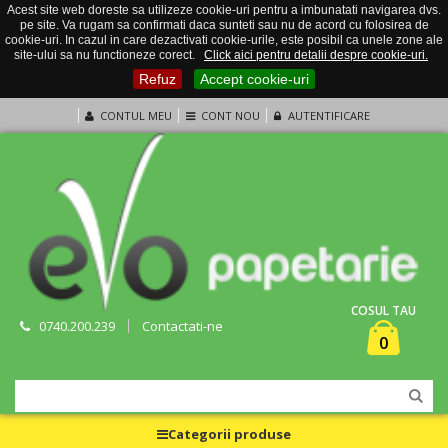
Acest site web doreste sa utilizeze cookie-uri pentru a imbunatati navigarea dvs.
pe site. Va rugam sa confirmati daca sunteti sau nu de acord cu folosirea de
cookie-uri. In cazul in care dezactivati cookie-urile, este posibil ca unele zone ale
site-ului sa nu functioneze corect.
Click aici pentru detalii despre cookie-uri.
Refuz
Accept cookie-uri
CONTUL MEU
CONT NOU
AUTENTIFICARE
COSUL TAU
0740.200.239
Contactati-ne
0
Categorii produse