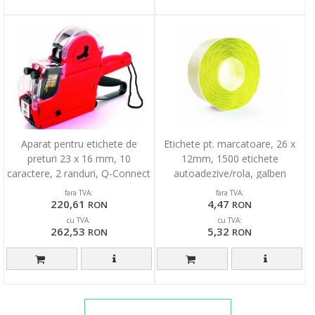
Aparat pentru etichete de
Etichete pt. marcatoare, 26 x
preturi 23 x 16 mm, 10
12mm, 1500 etichete
caractere, 2 randuri, Q-Connect
autoadezive/rola, galben
- rosu
fluorescent, PRIX
fara TVA:
fara TVA:
220,61
4,47
RON
RON
cu TVA:
cu TVA:
262,53
5,32
RON
RON