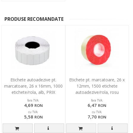
PRODUSE RECOMANDATE
Etichete autoadezive pt.
Etichete pt. marcatoare, 26 x
marcatoare, 26 x 16mm, 1000
12mm, 1500 etichete
etichete/rola, alb, PRIX
autoadezive/rola, rosu
fluorescent, PRIX
fara TVA:
fara TVA:
4,69
6,47
RON
RON
cu TVA:
cu TVA:
5,58
7,70
RON
RON