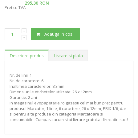
295,30 RON
Pret cu TVA
Adauga in cos
Descriere produs
Livrare si plata
Nr. de linii: 1
Nr. de caractere: 6
Inaltimea caracterelor: 8.3mm
Dimensiunile etichetelor utilizate: 26 x 12mm
Garantie: 2 ani
In magazinul evopapetarie.ro gasesti cel mai bun pret pentru
produsul Marcator, 1 linie, 6 caractere, 26 x 12mm, PRIX 1/6, dar
si pentru alte produse din categoria Marcatoare si
consumabile. Cumpara acum si ai livrare gratuita direct din stoc!