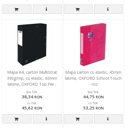
Mapa A4, carton MultiStrat
Mapa carton cu elastic, 45mm
390g/mp, cu elastic, 60mm
latime, OXFORD School Touch
latime, OXFORD Top File -
- roz
negru
fara TVA:
fara TVA:
38,34
44,75
RON
RON
cu TVA:
cu TVA:
45,62
53,25
RON
RON