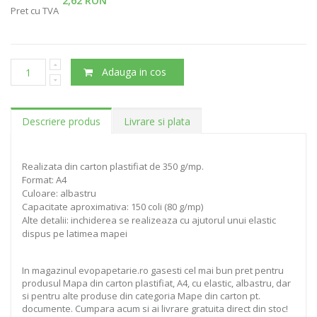
2,62 RON
Pret cu TVA
Adauga in cos
Descriere produs
Livrare si plata
Realizata din carton plastifiat de 350 g/mp.
Format: A4
Culoare: albastru
Capacitate aproximativa: 150 coli (80 g/mp)
Alte detalii: inchiderea se realizeaza cu ajutorul unui elastic
dispus pe latimea mapei
In magazinul evopapetarie.ro gasesti cel mai bun pret pentru
produsul Mapa din carton plastifiat, A4, cu elastic, albastru, dar
si pentru alte produse din categoria Mape din carton pt.
documente. Cumpara acum si ai livrare gratuita direct din stoc!