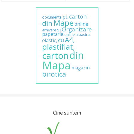
carton
pt.
documente
Mape
din
online
Organizare
si
arhivare
papetarie
online
albastru
A4,
cu
elastic,
plastifiat,
din
carton
Mapa
magazin
birotica
Cine suntem