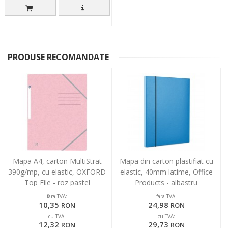
PRODUSE RECOMANDATE
Mapa A4, carton MultiStrat
Mapa din carton plastifiat cu
390g/mp, cu elastic, OXFORD
elastic, 40mm latime, Office
Top File - roz pastel
Products - albastru
fara TVA:
fara TVA:
10,35
24,98
RON
RON
cu TVA:
cu TVA:
12,32
29,73
RON
RON