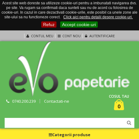
Acest site web doreste sa utilizeze cookie-uri pentru a imbunatati navigarea dvs.
pe site. Va rugam sa confirmati daca sunteti sau nu de acord cu folosirea de
cookie-uri. In cazul in care dezactivati cookie-urile, este posibil ca unele zone ale
site-ului sa nu functioneze corect.
Click aici pentru detalii despre cookie-uri.
Refuz
Accept cookie-uri
CONTUL MEU
CONT NOU
AUTENTIFICARE
COSUL TAU
0740.200.239
Contactati-ne
0
Categorii produse