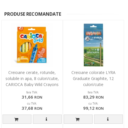
PRODUSE RECOMANDATE
Creioane cerate, rotunde,
Creioane colorate LYRA
solubile in apa, 8 culori/cutie,
Graduate Graphite, 12
CARIOCA Baby Wild Crayons
culori/cutie
2+
fara TVA:
fara TVA:
31,66
83,29
RON
RON
cu TVA:
cu TVA:
37,68
99,12
RON
RON