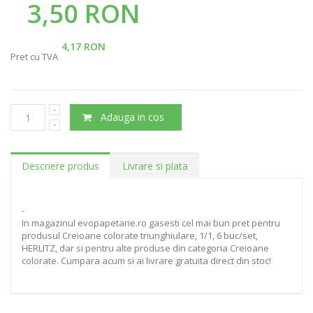
3,50 RON
4,17 RON
Pret cu TVA
Adauga in cos
Descriere produs
Livrare si plata
-
In magazinul evopapetarie.ro gasesti cel mai bun pret pentru
produsul Creioane colorate triunghiulare, 1/1, 6 buc/set,
HERLITZ, dar si pentru alte produse din categoria Creioane
colorate. Cumpara acum si ai livrare gratuita direct din stoc!