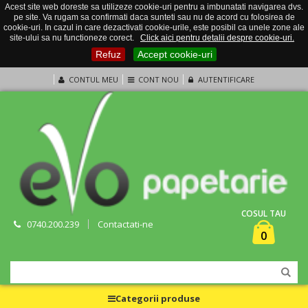
Acest site web doreste sa utilizeze cookie-uri pentru a imbunatati navigarea dvs.
pe site. Va rugam sa confirmati daca sunteti sau nu de acord cu folosirea de
cookie-uri. In cazul in care dezactivati cookie-urile, este posibil ca unele zone ale
site-ului sa nu functioneze corect.
Click aici pentru detalii despre cookie-uri.
Refuz
Accept cookie-uri
CONTUL MEU
CONT NOU
AUTENTIFICARE
COSUL TAU
0740.200.239
Contactati-ne
0
Categorii produse