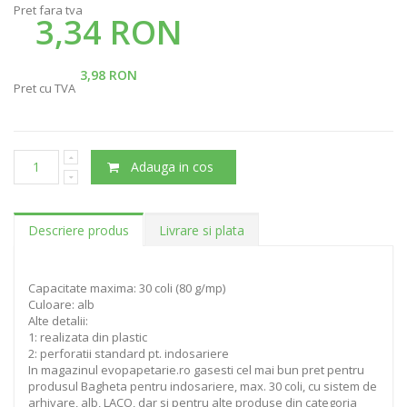
Pret fara tva
3,34 RON
3,98 RON
Pret cu TVA
Adauga in cos
Descriere produs
Livrare si plata
Capacitate maxima: 30 coli (80 g/mp)
Culoare: alb
Alte detalii:
1: realizata din plastic
2: perforatii standard pt. indosariere
In magazinul evopapetarie.ro gasesti cel mai bun pret pentru
produsul Bagheta pentru indosariere, max. 30 coli, cu sistem de
arhivare, alb, LACO, dar si pentru alte produse din categoria