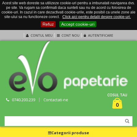
Acest site web doreste sa utilizeze cookie-uri pentru a imbunatati navigarea dvs.
pe site. Va rugam sa confirmati daca sunteti sau nu de acord cu folosirea de
cookie-uri. In cazul in care dezactivati cookie-urile, este posibil ca unele zone ale
site-ului sa nu functioneze corect.
Click aici pentru detalii despre cookie-uri.
Refuz
Accept cookie-uri
CONTUL MEU
CONT NOU
AUTENTIFICARE
COSUL TAU
0740.200.239
Contactati-ne
0
Categorii produse