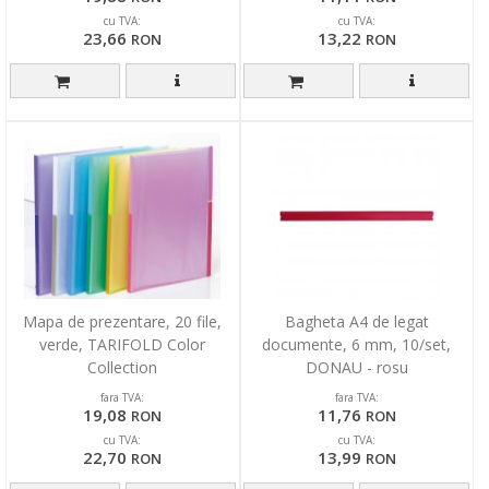
cu TVA:
cu TVA:
23,66
13,22
RON
RON
Mapa de prezentare, 20 file,
Bagheta A4 de legat
verde, TARIFOLD Color
documente, 6 mm, 10/set,
Collection
DONAU - rosu
fara TVA:
fara TVA:
19,08
11,76
RON
RON
cu TVA:
cu TVA:
22,70
13,99
RON
RON