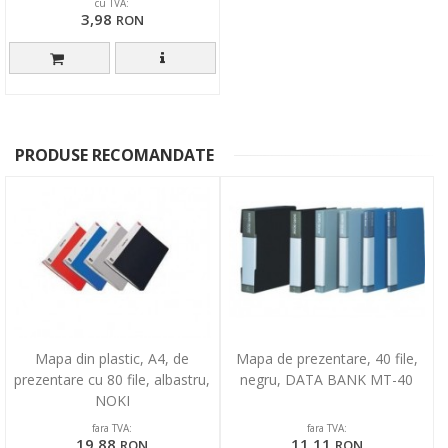
cu TVA:
3,98
RON
PRODUSE RECOMANDATE
Mapa din plastic, A4, de
Mapa de prezentare, 40 file,
prezentare cu 80 file, albastru,
negru, DATA BANK MT-40
NOKI
fara TVA:
fara TVA:
19,88
11,11
RON
RON