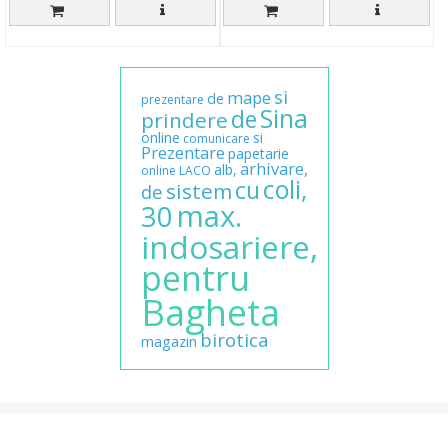
si
mape
de
prezentare
Sina
de
prindere
online
si
comunicare
Prezentare
papetarie
arhivare,
alb,
online
LACO
coli,
cu
sistem
de
max.
30
indosariere,
pentru
Bagheta
birotica
magazin